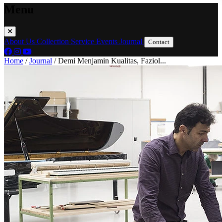
Menu
About Us
Collection
Service
Events
Journal
Contact
Home
/
Journal
/
Demi Menjamin Kualitas, Faziol...