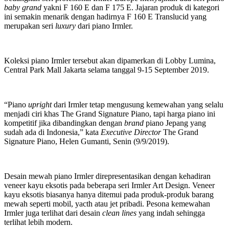
baby grand
yakni F 160 E dan F 175 E. Jajaran produk di kategori
ini semakin menarik dengan hadirnya F 160 E Translucid yang
merupakan seri
luxury
dari piano Irmler.
Koleksi piano Irmler tersebut akan dipamerkan di Lobby Lumina,
Central Park Mall Jakarta selama tanggal 9-15 September 2019.
“Piano
upright
dari Irmler tetap mengusung kemewahan yang selalu
menjadi ciri khas The Grand Signature Piano, tapi harga piano ini
kompetitif jika dibandingkan dengan
brand
piano Jepang yang
sudah ada di Indonesia,” kata
Executive Director
The Grand
Signature Piano, Helen Gumanti, Senin (9/9/2019).
Desain mewah piano Irmler direpresentasikan dengan kehadiran
veneer kayu eksotis pada beberapa seri Irmler Art Design. Veneer
kayu eksotis biasanya hanya ditemui pada produk-produk barang
mewah seperti mobil, yacth atau jet pribadi. Pesona kemewahan
Irmler juga terlihat dari desain
clean lines
yang indah sehingga
terlihat lebih modern.