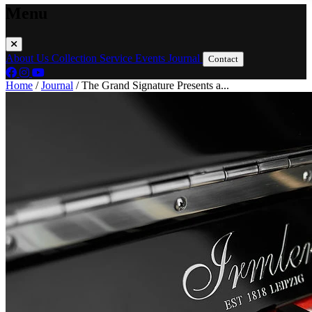
Menu
About Us
Collection
Service
Events
Journal
Contact
Home
/
Journal
/
The Grand Signature Presents a...