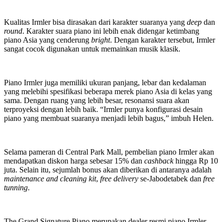
Kualitas Irmler bisa dirasakan dari karakter suaranya yang
deep
dan
round
. Karakter suara piano ini lebih enak didengar ketimbang
piano Asia yang cenderung
bright
. Dengan karakter tersebut, Irmler
sangat cocok digunakan untuk memainkan musik klasik.
Piano Irmler juga memiliki ukuran panjang, lebar dan kedalaman
yang melebihi spesifikasi beberapa merek piano Asia di kelas yang
sama. Dengan ruang yang lebih besar, resonansi suara akan
terproyeksi dengan lebih baik. “Irmler punya konfigurasi desain
piano yang membuat suaranya menjadi lebih bagus,” imbuh Helen.
Selama pameran di Central Park Mall, pembelian piano Irmler akan
mendapatkan diskon harga sebesar 15% dan
cashback
hingga Rp 10
juta. Selain itu, sejumlah bonus akan diberikan di antaranya adalah
maintenance and cleaning kit
,
free delivery
se-Jabodetabek dan
free
tunning
.
The Grand Signature Piano merupakan dealer resmi piano Irmler